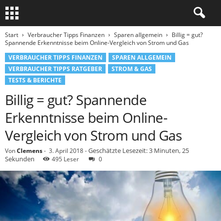
Start
Verbraucher Tipps Finanzen
Sparen allgemein
Billig = gut?
Spannende Erkenntnisse beim Online-Vergleich von Strom und Gas
VERBRAUCHER TIPPS FINANZEN
SPAREN ALLGEMEIN
VERBRAUCHER TIPPS RATGEBER
STROM & GAS
TESTS & BERICHTE
Billig = gut? Spannende
Erkenntnisse beim Online-
Vergleich von Strom und Gas
Geschätzte Lesezeit: 3 Minuten, 25
Von
Clemens
-
3. April 2018
-
Sekunden
495 Leser
0