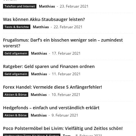
Matthias
-
23. Februar 2021
Telefon und Internet
Was können Akku-Staubsauger leisten?
Matthias
-
22. Februar 2021
Tests & Berichte
Frugalismus: Darf’s ein bisschen weniger sein – zumindest
vorerst?
Matthias
-
17. Februar 2021
Geld allgemein
Ratgeber: Geld sparen und Finanzen ordnen
Matthias
-
11. Februar 2021
Geld allgemein
Forex Handel: Vermeide diese 5 Anfängerfehler!
Matthias
-
10. Februar 2021
Aktien & Börse
Hedgefonds – einfach und verständlich erklärt
Matthias
-
9. Februar 2021
Aktien & Börse
Poco Polstermöbel bei Livim: Vielfältig und Zeitlos schön!
Tom
-
8. Februar 2021
Verbraucher Tipps für Haus & Garten