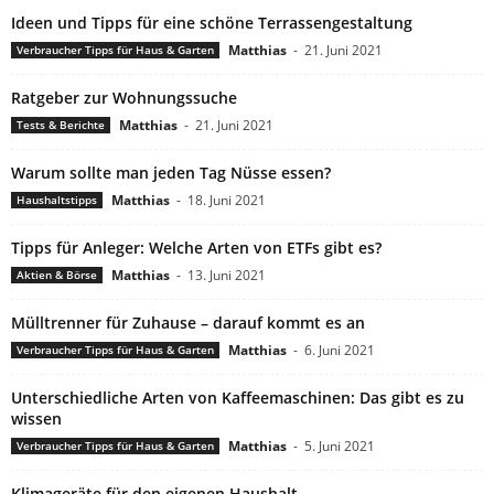
Ideen und Tipps für eine schöne Terrassengestaltung
Matthias
-
21. Juni 2021
Verbraucher Tipps für Haus & Garten
Ratgeber zur Wohnungssuche
Matthias
-
21. Juni 2021
Tests & Berichte
Warum sollte man jeden Tag Nüsse essen?
Matthias
-
18. Juni 2021
Haushaltstipps
Tipps für Anleger: Welche Arten von ETFs gibt es?
Matthias
-
13. Juni 2021
Aktien & Börse
Mülltrenner für Zuhause – darauf kommt es an
Matthias
-
6. Juni 2021
Verbraucher Tipps für Haus & Garten
Unterschiedliche Arten von Kaffeemaschinen: Das gibt es zu
wissen
Matthias
-
5. Juni 2021
Verbraucher Tipps für Haus & Garten
Klimageräte für den eigenen Haushalt