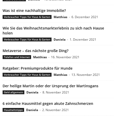
Was ist eine nachhaltige Immobilie?
Matthias
-
6. Dezember 2021
Verbraucher Tipps für Haus & Garten
Wie Sie das Weihnachtsmarkterlebnis zu sich nach Hause
holen
Daniela
-
1. Dezember 2021
Verbraucher Tipps für Haus & Garten
Metaverse – das nächste große Ding?
Matthias
-
16. November 2021
Telefon und Internet
Ratgeber: Premiumprodukte für Hunde
Matthias
-
13. November 2021
Verbraucher Tipps für Haus & Garten
Der heilige Martin oder der Ursprung der Martinsgans
Daniela
-
8. November 2021
Geld allgemein
6 einfache Hausmittel gegen akute Zahnschmerzen
Daniela
-
2. November 2021
Haushaltstipps