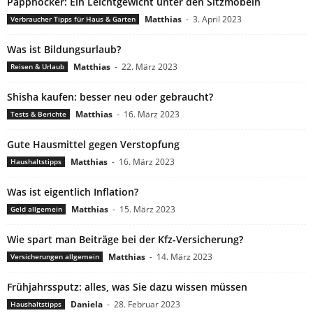
Papphocker: Ein Leichtgewicht unter den Sitzmöbeln
Matthias
-
3. April 2023
Verbraucher Tipps für Haus & Garten
Was ist Bildungsurlaub?
Matthias
-
22. März 2023
Reisen & Urlaub
Shisha kaufen: besser neu oder gebraucht?
Matthias
-
16. März 2023
Tests & Berichte
Gute Hausmittel gegen Verstopfung
Matthias
-
16. März 2023
Haushaltstipps
Was ist eigentlich Inflation?
Matthias
-
15. März 2023
Geld allgemein
Wie spart man Beiträge bei der Kfz-Versicherung?
Matthias
-
14. März 2023
Versicherungen allgemein
Frühjahrssputz: alles, was Sie dazu wissen müssen
Daniela
-
28. Februar 2023
Haushaltstipps