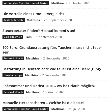
Matthias
-
1. Oktober 2020
Verbraucher Tipps für Haus & Garten
Die Vorteile eines Produktvergleichs
Matthias
-
26. September 2020
Tests & Berichte
Steuerberater finden? Hierauf kommt’s an!
Tom
-
8. September 2020
Geld allgemein
100 Euro: Grundausrüstung fürs Tauchen muss nicht teuer
sein
Matthias
-
2. September 2020
Reisen & Urlaub
Bestattung in Deutschland: Wie teuer ist eine Beerdigung?
Matthias
-
2. September 2020
Haushaltstipps
Spätsommer und Herbst 2020 – wo ist Urlaub möglich?
Matthias
-
18. August 2020
Reisen & Urlaub
Manuelle Heckenscheren – Welche ist die beste?
Matthias
-
31. Juli 2020
Verbraucher Tipps für Haus & Garten