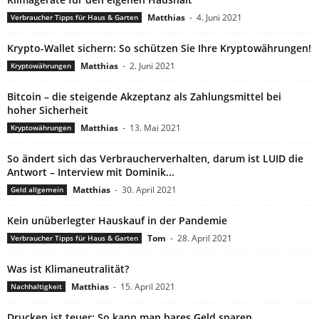
Matthias
-
4. Juni 2021
Verbraucher Tipps für Haus & Garten
Krypto-Wallet sichern: So schützen Sie Ihre Kryptowährungen!
Matthias
-
2. Juni 2021
Kryptowährungen
Bitcoin – die steigende Akzeptanz als Zahlungsmittel bei
hoher Sicherheit
Matthias
-
13. Mai 2021
Kryptowährungen
So ändert sich das Verbraucherverhalten, darum ist LUID die
Antwort – Interview mit Dominik...
Matthias
-
30. April 2021
Geld allgemein
Kein unüberlegter Hauskauf in der Pandemie
Tom
-
28. April 2021
Verbraucher Tipps für Haus & Garten
Was ist Klimaneutralität?
Matthias
-
15. April 2021
Nachhaltigkeit
Drucken ist teuer: So kann man bares Geld sparen