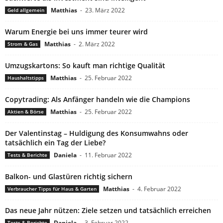
Matthias
-
23. März 2022
Geld allgemein
Warum Energie bei uns immer teurer wird
Matthias
-
2. März 2022
Strom & Gas
Umzugskartons: So kauft man richtige Qualität
Matthias
-
25. Februar 2022
Haushaltstipps
Copytrading: Als Anfänger handeln wie die Champions
Matthias
-
25. Februar 2022
Aktien & Börse
Der Valentinstag – Huldigung des Konsumwahns oder
tatsächlich ein Tag der Liebe?
Daniela
-
11. Februar 2022
Tests & Berichte
Balkon- und Glastüren richtig sichern
Matthias
-
4. Februar 2022
Verbraucher Tipps für Haus & Garten
Das neue Jahr nützen: Ziele setzen und tatsächlich erreichen
Daniela
-
3. Februar 2022
Tests & Berichte