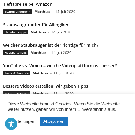
Tiefstpreise bei Amazon
Matthias
-
15. Juli 2020
Sparen allgemein
Staubsaugroboter für Allergiker
Matthias
-
14. Juli 2020
Haushaltstipps
Welcher Staubsauger ist der richtige für mich?
Matthias
-
14. Juli 2020
Haushaltstipps
YouTube vs. Vimeo – welche Videoplattform ist besser?
Matthias
-
11. Juli 2020
Tests & Berichte
Bessere Videos erstellen: wir geben Tipps
Matthias
-
11. Juli 2020
Tests & Berichte
Diese Webseite benutzt Cookies. Wenn Sie die Webseite
Worauf Sie bei der virtuellen Freizeitbeschäftigung achten
weiter nutzen, gehen wir von Ihrem Einverständnis aus.
sollten
Matthias
-
9. Juli 2020
Telefon und Internet
Einstellungen
Akzeptieren
In Casino-Aktien investieren