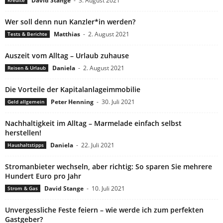
David Stange
-
3. August 2021
Kredite
Wer soll denn nun Kanzler*in werden?
Matthias
-
2. August 2021
Tests & Berichte
Auszeit vom Alltag – Urlaub zuhause
Daniela
-
2. August 2021
Reisen & Urlaub
Die Vorteile der Kapitalanlageimmobilie
Peter Henning
-
30. Juli 2021
Geld allgemein
Nachhaltigkeit im Alltag – Marmelade einfach selbst
herstellen!
Daniela
-
22. Juli 2021
Haushaltstipps
Stromanbieter wechseln, aber richtig: So sparen Sie mehrere
Hundert Euro pro Jahr
David Stange
-
10. Juli 2021
Strom & Gas
Unvergessliche Feste feiern – wie werde ich zum perfekten
Gastgeber?