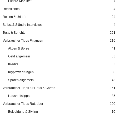
Elektro-Mobilität
7
Rechtliches
34
Reisen & Urlaub
24
Selbst & Ständig Interviews
4
Tests & Berichte
261
Verbraucher Tipps Finanzen
216
Aktien & Börse
41
Geld allgemein
88
Kredite
33
Kryptowährungen
30
Sparen allgemein
43
Verbraucher Tipps für Haus & Garten
161
Haushaltstipps
85
Verbraucher Tipps Ratgeber
100
Bekleidung & Styling
10