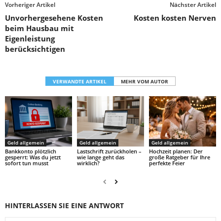
Vorheriger Artikel
Nächster Artikel
Unvorhergesehene Kosten
Kosten kosten Nerven
beim Hausbau mit
Eigenleistung
berücksichtigen
VERWANDTE ARTIKEL
MEHR VOM AUTOR
Geld allgemein
Geld allgemein
Geld allgemein
Bankkonto plötzlich
Lastschrift zurückholen –
Hochzeit planen: Der
gesperrt: Was du jetzt
wie lange geht das
große Ratgeber für Ihre
sofort tun musst
wirklich?
perfekte Feier
HINTERLASSEN SIE EINE ANTWORT