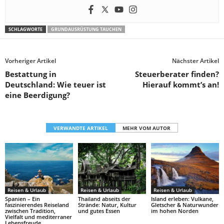
SCHLAGWORTE
GRUNDAUSRÜSTUNG TAUCHEN
Vorheriger Artikel
Nächster Artikel
Bestattung in
Steuerberater finden?
Deutschland: Wie teuer ist
Hierauf kommt’s an!
eine Beerdigung?
VERWANDTE ARTIKEL
MEHR VOM AUTOR
Reisen & Urlaub
Reisen & Urlaub
Reisen & Urlaub
Spanien – Ein
Thailand abseits der
Island erleben: Vulkane,
faszinierendes Reiseland
Strände: Natur, Kultur
Gletscher & Naturwunder
zwischen Tradition,
und gutes Essen
im hohen Norden
Vielfalt und mediterraner
Lebensfreude