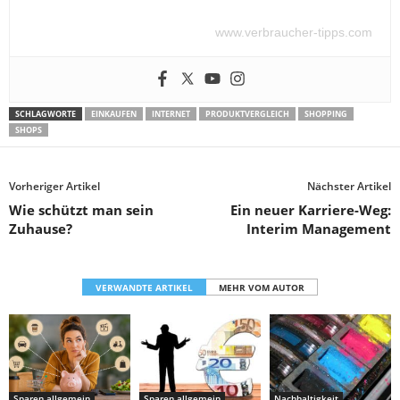
www.verbraucher-tipps.com
SCHLAGWORTE
EINKAUFEN
INTERNET
PRODUKTVERGLEICH
SHOPPING
SHOPS
Vorheriger Artikel
Nächster Artikel
Wie schützt man sein
Ein neuer Karriere-Weg:
Zuhause?
Interim Management
VERWANDTE ARTIKEL
MEHR VOM AUTOR
Sparen allgemein
Sparen allgemein
Nachhaltigkeit