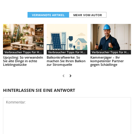
VERWANDTE ARTIKEL
MEHR VOM AUTOR
Verbraucher Tipps für Haus & Garten
Verbraucher Tipps für Haus & Garten
Verbraucher Tipps für Haus & Garten
Upcycling: So verwandeln
Balkonkraftwerke: So
Kammerjäger – Ihr
Sie alte Dinge in echte
machen Sie Ihren Balkon
kompetenter Partner
Lieblingsstücke
zur Stromquelle
gegen Schädlinge
HINTERLASSEN SIE EINE ANTWORT