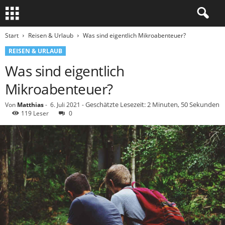
Start
Reisen & Urlaub
Was sind eigentlich Mikroabenteuer?
REISEN & URLAUB
Was sind eigentlich
Mikroabenteuer?
Geschätzte Lesezeit: 2 Minuten, 50 Sekunden
Von
Matthias
-
6. Juli 2021
-
119 Leser
0