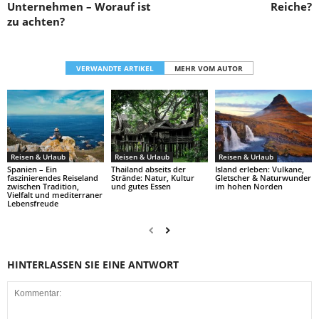
Unternehmen – Worauf ist
Reiche?
zu achten?
VERWANDTE ARTIKEL
MEHR VOM AUTOR
Reisen & Urlaub
Reisen & Urlaub
Reisen & Urlaub
Spanien – Ein
Thailand abseits der
Island erleben: Vulkane,
faszinierendes Reiseland
Strände: Natur, Kultur
Gletscher & Naturwunder
zwischen Tradition,
und gutes Essen
im hohen Norden
Vielfalt und mediterraner
Lebensfreude
HINTERLASSEN SIE EINE ANTWORT