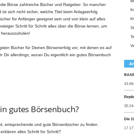
Be
r die Börse zahlreiche Bücher und Ratgeber. So mancher
Ko
 ist sich nicht sicher, welche Titel beim Anlageerfolg
e Bücher für Anfänger geeignet sein und von klein auf alles
Kr
nsteiger Schritt für Schritt alles über die Börse lernen, um
St
herauszuholen!
Te
Ve
tigsten Bücher für Deinen Börsenerfolg vor, mit denen es auf
ir Dir allerdings, woran Du eigentlich ein gutes Börsenbuch
Am
BAABO
43.66
Repli
in gutes Börsenbuch?
30.244
Die 1
icht, entsprechende und gute Börsenbücher zu finden.
17.17
rklären alles Schritt für Schritt?