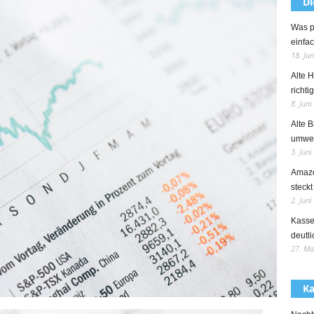
Di
Was p
einfac
18. Ju
Alte 
richti
8. Juni
Alte B
umwel
3. Juni
Amazo
steckt
2. Juni
Kasse
deutli
27. Ma
Ka