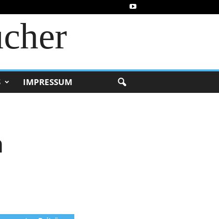
ucher
S
IMPRESSUM
n