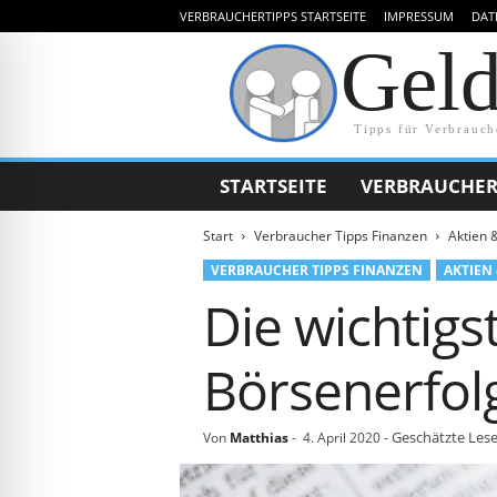
VERBRAUCHERTIPPS STARTSEITE
IMPRESSUM
DAT
Gel
Tipps für Verbrauch
STARTSEITE
VERBRAUCHER
Start
Verbraucher Tipps Finanzen
Aktien 
VERBRAUCHER TIPPS FINANZEN
AKTIEN
Die wichtigs
Börsenerfol
Geschätzte Lese
Von
Matthias
-
4. April 2020
-