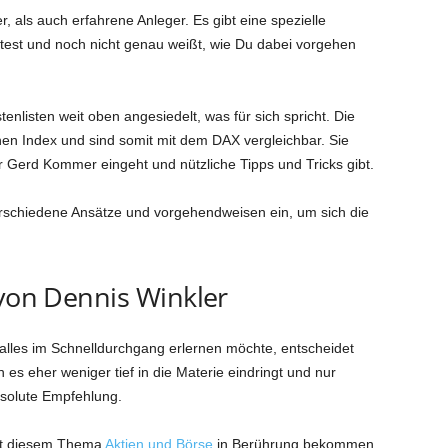
r, als auch erfahrene Anleger. Es gibt eine spezielle
est und noch nicht genau weißt, wie Du dabei vorgehen
tenlisten weit oben angesiedelt, was für sich spricht. Die
nen Index und sind somit mit dem DAX vergleichbar. Sie
tor Gerd Kommer eingeht und nützliche Tipps und Tricks gibt.
rschiedene Ansätze und vorgehendweisen ein, um sich die
 von Dennis Winkler
alles im Schnelldurchgang erlernen möchte, entscheidet
 es eher weniger tief in die Materie eindringt und nur
bsolute Empfehlung.
mit diesem Thema
Aktien und Börse
in Berührung bekommen