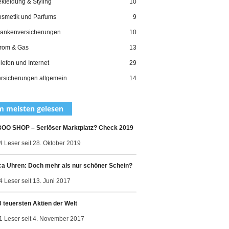
kleidung & Styling
10
smetik und Parfums
9
ankenversicherungen
10
rom & Gas
13
lefon und Internet
29
rsicherungen allgemein
14
 meisten gelesen
O SHOP – Seriöser Marktplatz? Check 2019
4 Leser seit 28. Oktober 2019
ca Uhren: Doch mehr als nur schöner Schein?
 Leser seit 13. Juni 2017
0 teuersten Aktien der Welt
1 Leser seit 4. November 2017