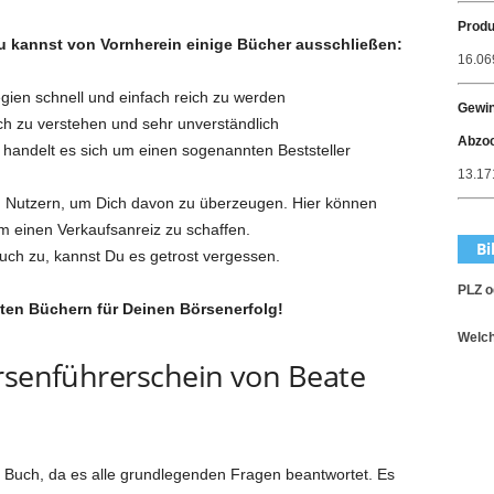
Produ
u kannst von Vornherein einige Bücher ausschließen:
16.06
egien schnell und einfach reich zu werden
Gewin
fach zu verstehen und sehr unverständlich
Abzo
andelt es sich um einen sogenannten Beststeller
13.171
Nutzern, um Dich davon zu überzeugen. Hier können
m einen Verkaufsanreiz zu schaffen.
Bi
uch zu, kannst Du es getrost vergessen.
PLZ o
en Büchern für Deinen Börsenerfolg!
Welch
örsenführerschein von Beate
m Buch, da es alle grundlegenden Fragen beantwortet. Es