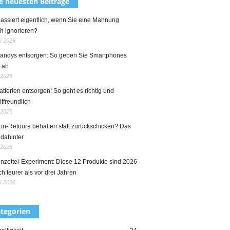
e neuesten Beiträge
assiert eigentlich, wenn Sie eine Mahnung
h ignorieren?
ni 2026
Handys entsorgen: So geben Sie Smartphones
g ab
 2026
atterien entsorgen: So geht es richtig und
tfreundlich
 2026
n-Retoure behalten statt zurückschicken? Das
 dahinter
 2026
nzettel-Experiment: Diese 12 Produkte sind 2026
ch teurer als vor drei Jahren
i 2026
tegorien