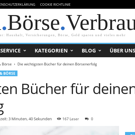
ENSCHUTZERKLÄRUNG
COOKIE RICHTLINIE
d
.
Börse
.
Verbra
er: Haushalt, Versicherungen, Börse, Geld sparen und vieles mehr
SERVICE
KATEGORIEN
BLOG
ÜBER UN
& Börse
Die wichtigsten Bücher für deinen Börsenerfolg
 & BÖRSE
ten Bücher für deine
g
zeit: 3 Minuten, 40 Sekunden
167 Leser
0