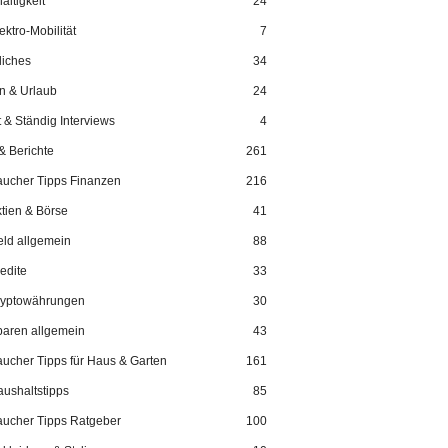
ltigkeit
24
ektro-Mobilität
7
liches
34
n & Urlaub
24
 & Ständig Interviews
4
& Berichte
261
aucher Tipps Finanzen
216
tien & Börse
41
ld allgemein
88
edite
33
ryptowährungen
30
aren allgemein
43
aucher Tipps für Haus & Garten
161
ushaltstipps
85
aucher Tipps Ratgeber
100