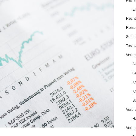
Nachha
El
Recht
Reise
Selbst
Tests 
Verbr
Ak
Ge
Kr
K
Sp
Verbr
Ha
Verbr