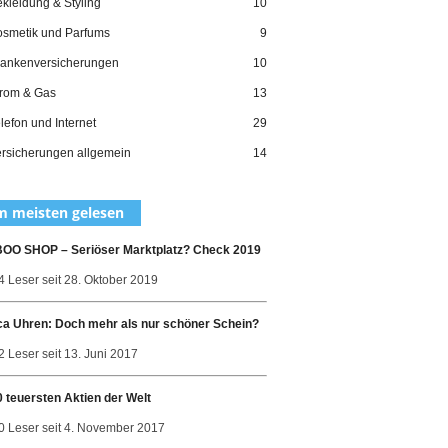
kleidung & Styling
10
smetik und Parfums
9
ankenversicherungen
10
rom & Gas
13
lefon und Internet
29
rsicherungen allgemein
14
 meisten gelesen
O SHOP – Seriöser Marktplatz? Check 2019
4 Leser seit 28. Oktober 2019
ca Uhren: Doch mehr als nur schöner Schein?
 Leser seit 13. Juni 2017
0 teuersten Aktien der Welt
0 Leser seit 4. November 2017