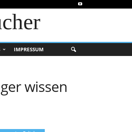
ucher
S
IMPRESSUM
iger wissen