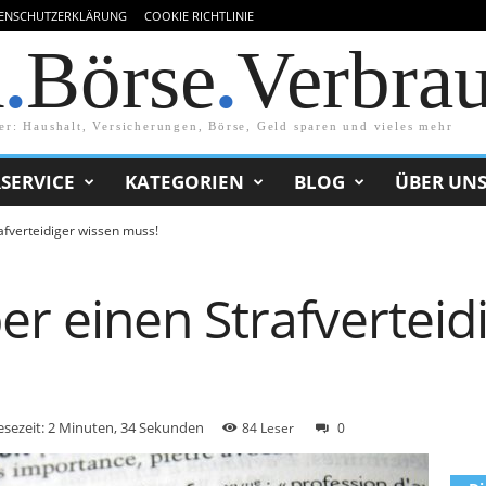
ENSCHUTZERKLÄRUNG
COOKIE RICHTLINIE
d
.
Börse
.
Verbra
er: Haushalt, Versicherungen, Börse, Geld sparen und vieles mehr
SERVICE
KATEGORIEN
BLOG
ÜBER UN
fverteidiger wissen muss!
r einen Strafverteid
esezeit: 2 Minuten, 34 Sekunden
84 Leser
0