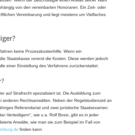
wissen
: Wenn der Beschuldigte einen Anwalt seiner Wahl
abhängig von den vereinbarten Honoraren. Ein Zeit- oder
ftlichen Vereinbarung und liegt meistens um Vielfaches
iger?
erfahren keine Prozesskostenhilfe. Wenn ein
t die Staatskasse vorerst die Kosten. Diese werden jedoch
le einer Einstellung des Verfahrens zurückerstattet.
r?
der auf Strafrecht spezialisiert ist. Die Ausbildung zum
 bei anderen Rechtsanwälten. Neben der Regelstudienzeit an
jähriges Referendariat und zwei juristische Staatsexamen.
Verteidigern“, wie u.a. Rolf Bossi, gibt es in jeder
lisierte Anwälte, wie man sie zum Beispiel im Fall von
amburg.de
finden kann.