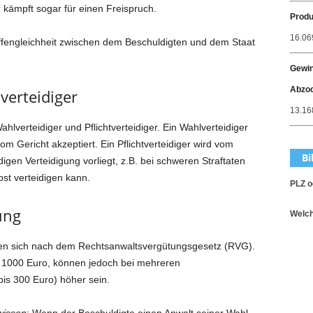
r kämpft sogar für einen Freispruch.
Produ
16.06
affengleichheit zwischen dem Beschuldigten und dem Staat
Gewin
Abzo
lverteidiger
13.168
ahlverteidiger und Pflichtverteidiger. Ein Wahlverteidiger
 Gericht akzeptiert. Ein Pflichtverteidiger wird vom
Bi
digen Verteidigung vorliegt, z.B. bei schweren Straftaten
bst verteidigen kann.
PLZ o
ung
Welch
chten sich nach dem Rechtsanwaltsvergütungsgesetz (RVG).
is 1000 Euro, können jedoch bei mehreren
is 300 Euro) höher sein.