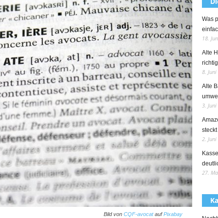
Di
Was p
einfac
18. Ju
Alte 
richti
8. Juni
Alte B
umwel
3. Juni
Amazo
steckt
2. Juni
Kasse
deutli
27. Ma
Ka
Bild von
CQF-avocat
auf
Pixabay