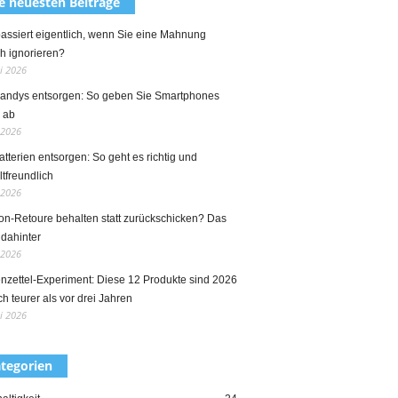
e neuesten Beiträge
assiert eigentlich, wenn Sie eine Mahnung
h ignorieren?
ni 2026
Handys entsorgen: So geben Sie Smartphones
g ab
 2026
atterien entsorgen: So geht es richtig und
tfreundlich
 2026
n-Retoure behalten statt zurückschicken? Das
 dahinter
 2026
nzettel-Experiment: Diese 12 Produkte sind 2026
ch teurer als vor drei Jahren
i 2026
tegorien