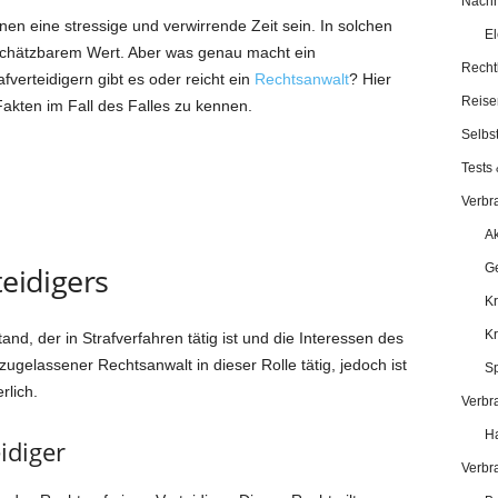
Nachha
nen eine stressige und verwirrende Zeit sein. In solchen
El
nschätzbarem Wert. Aber was genau macht ein
Recht
afverteidigern gibt es oder reicht ein
Rechtsanwalt
? Hier
Reise
Fakten im Fall des Falles zu kennen.
Selbst
Tests 
Verbr
Ak
teidigers
Ge
Kr
K
stand, der in Strafverfahren tätig ist und die Interessen des
n zugelassener Rechtsanwalt in dieser Rolle tätig, jedoch ist
Sp
rlich.
Verbr
Ha
idiger
Verbr