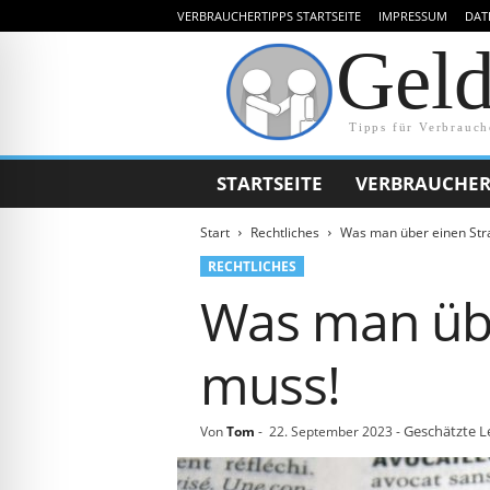
VERBRAUCHERTIPPS STARTSEITE
IMPRESSUM
DAT
Gel
Tipps für Verbrauch
STARTSEITE
VERBRAUCHER
Start
Rechtliches
Was man über einen Stra
RECHTLICHES
Was man übe
muss!
Geschätzte L
Von
Tom
-
22. September 2023
-