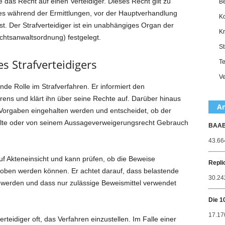
das Recht auf einen Verteidiger. Dieses Recht gilt zu
Be
 es während der Ermittlungen, vor der Hauptverhandlung
Ko
. Der Strafverteidiger ist ein unabhängiges Organ der
Kr
chtsanwaltsordnung) festgelegt.
St
s Strafverteidigers
Te
Ve
ende Rolle im Strafverfahren. Er informiert den
rens und klärt ihn über seine Rechte auf. Darüber hinaus
Am
he Vorgaben eingehalten werden und entscheidet, ob der
ollte oder von seinem Aussageverweigerungsrecht Gebrauch
BAABO
43.66
uf Akteneinsicht und kann prüfen, ob die Beweise
Repli
oben werden können. Er achtet darauf, dass belastende
30.242
 werden und dass nur zulässige Beweismittel verwendet
Die 1
17.17
rteidiger oft, das Verfahren einzustellen. Im Falle einer