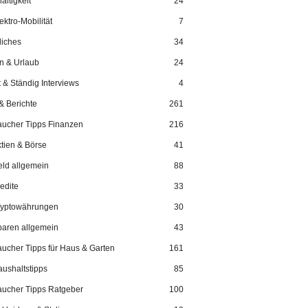
ltigkeit
24
ektro-Mobilität
7
liches
34
n & Urlaub
24
 & Ständig Interviews
4
& Berichte
261
aucher Tipps Finanzen
216
tien & Börse
41
ld allgemein
88
edite
33
ryptowährungen
30
aren allgemein
43
aucher Tipps für Haus & Garten
161
ushaltstipps
85
aucher Tipps Ratgeber
100