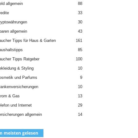
ld allgemein
88
edite
33
ryptowährungen
30
aren allgemein
43
aucher Tipps für Haus & Garten
161
ushaltstipps
85
aucher Tipps Ratgeber
100
kleidung & Styling
10
osmetik und Parfums
9
rankenversicherungen
10
trom & Gas
13
lefon und Internet
29
rsicherungen allgemein
14
 meisten gelesen