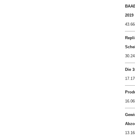
BAAB
2019
43.66
Repli
Sche
30.24
Die 1
17.17
Produ
16.06
Gewi
Abzo
13.16