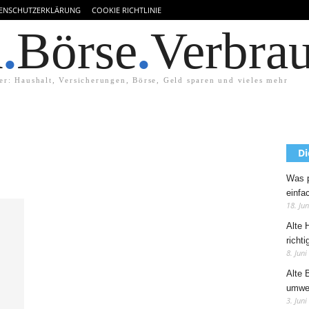
ENSCHUTZERKLÄRUNG
COOKIE RICHTLINIE
d
.
Börse
.
Verbra
er: Haushalt, Versicherungen, Börse, Geld sparen und vieles mehr
Di
Was p
einfa
18. Ju
Alte 
richti
8. Juni
Alte 
umwel
3. Juni