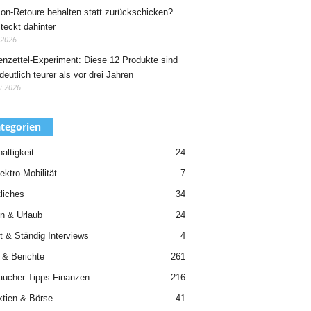
n-Retoure behalten statt zurückschicken?
teckt dahinter
 2026
nzettel-Experiment: Diese 12 Produkte sind
deutlich teurer als vor drei Jahren
i 2026
tegorien
altigkeit
24
ektro-Mobilität
7
liches
34
n & Urlaub
24
t & Ständig Interviews
4
 & Berichte
261
aucher Tipps Finanzen
216
ktien & Börse
41