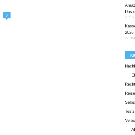
Amazo
Das s
0
2. Juni
Kasse
2026 
27. Ma
Ka
Nachh
El
Recht
Reise
Selbs
Tests
Verbr
A