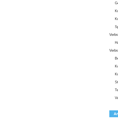
Ge
Kr
K
Sp
Verbr
Ha
Verbr
Be
K
K
S
Te
Ve
Am