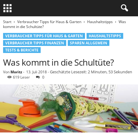
Start
Verbraucher Tipps für Haus & Garten
Haushaltstipps
Was
kommt in die Schultüte?
VERBRAUCHER TIPPS FÜR HAUS & GARTEN
HAUSHALTSTIPPS
VERBRAUCHER TIPPS FINANZEN
SPAREN ALLGEMEIN
TESTS & BERICHTE
Was kommt in die Schultüte?
Geschätzte Lesezeit: 2 Minuten, 53 Sekunden
Von
Moritz
-
13. Juli 2018
-
619 Leser
0