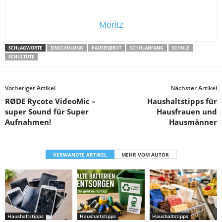
Moritz
SCHLAGWORTE
EINSCHULUNG
PAUSENBROT
SCHULANFANG
SCHULE
SCHULTÜTE
Vorheriger Artikel
Nächster Artikel
RØDE Rycote VideoMic –
Haushaltstipps für
super Sound für Super
Hausfrauen und
Aufnahmen!
Hausmänner
VERWANDTE ARTIKEL
MEHR VOM AUTOR
Haushaltstipps
Haushaltstipps
Haushaltstipps