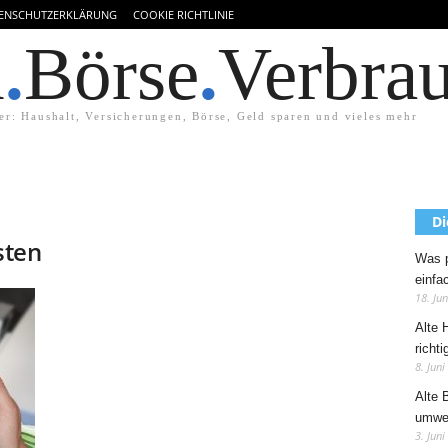
ENSCHUTZERKLÄRUNG
COOKIE RICHTLINIE
d
.
Börse
.
Verbra
er: Haushalt, Versicherungen, Börse, Geld sparen und vieles mehr
Di
sten
Was p
einfa
18. Ju
Alte 
richti
8. Juni
Alte 
umwel
3. Juni