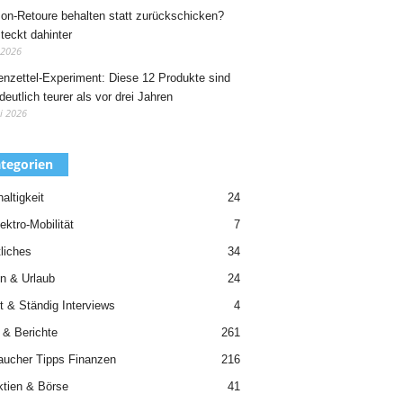
n-Retoure behalten statt zurückschicken?
teckt dahinter
 2026
nzettel-Experiment: Diese 12 Produkte sind
deutlich teurer als vor drei Jahren
i 2026
tegorien
altigkeit
24
ektro-Mobilität
7
liches
34
n & Urlaub
24
t & Ständig Interviews
4
 & Berichte
261
aucher Tipps Finanzen
216
ktien & Börse
41