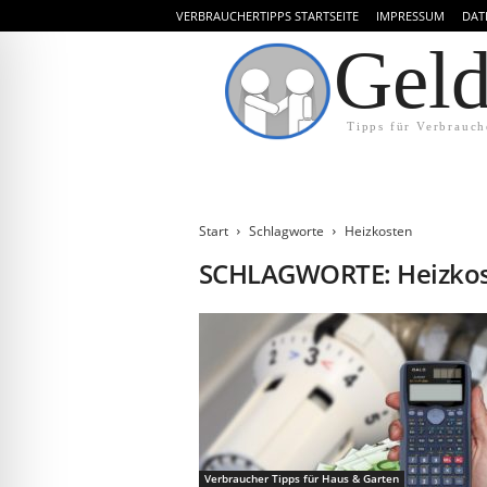
VERBRAUCHERTIPPS STARTSEITE
IMPRESSUM
DAT
Gel
Tipps für Verbrauch
Start
Schlagworte
Heizkosten
SCHLAGWORTE: Heizko
Verbraucher Tipps für Haus & Garten