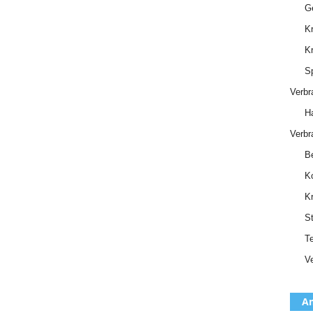
Ge
Kr
K
Sp
Verbr
Ha
Verbr
Be
K
K
S
Te
Ve
Am