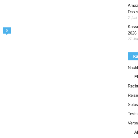
Amazo
Das s
2. Juni
Kasse
0
2026 
27. Ma
Ka
Nachh
El
Recht
Reise
Selbs
Tests
Verbr
A