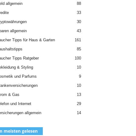
ld allgemein
88
edite
33
ryptowährungen
30
aren allgemein
43
aucher Tipps für Haus & Garten
161
ushaltstipps
85
aucher Tipps Ratgeber
100
kleidung & Styling
10
osmetik und Parfums
9
rankenversicherungen
10
trom & Gas
13
lefon und Internet
29
rsicherungen allgemein
14
 meisten gelesen