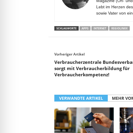
Magazine (On- und 
Lebt im Herzen des
sowie Vater von ei
SCHLAGWORTE
APPS
INTERNET
REGIOLINXX
Vorheriger Artikel
Verbraucherzentrale Bundesverb
sorgt mit Verbraucherbildung für
Verbraucherkompetenz!
VERWANDTE ARTIKEL
MEHR VO