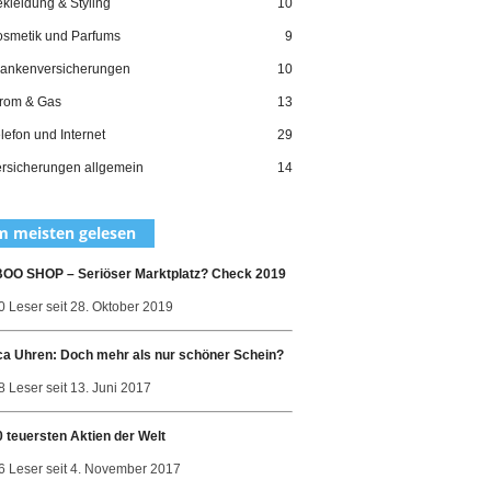
kleidung & Styling
10
smetik und Parfums
9
ankenversicherungen
10
rom & Gas
13
lefon und Internet
29
rsicherungen allgemein
14
 meisten gelesen
O SHOP – Seriöser Marktplatz? Check 2019
0 Leser seit 28. Oktober 2019
ca Uhren: Doch mehr als nur schöner Schein?
 Leser seit 13. Juni 2017
0 teuersten Aktien der Welt
6 Leser seit 4. November 2017