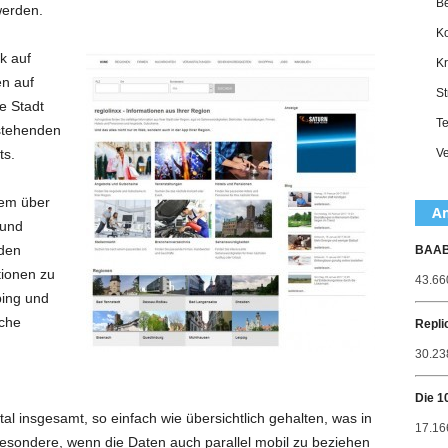
Be
werden.
Ko
k auf
Kr
en auf
St
e Stadt
Te
rstehenden
ts.
Ve
rem über
Am
 und
nden
BAABO
tionen zu
43.66
ing und
iche
Repli
30.238
Die 1
al insgesamt, so einfach wie übersichtlich gehalten, was in
17.16
nsbesondere, wenn die Daten auch parallel mobil zu beziehen