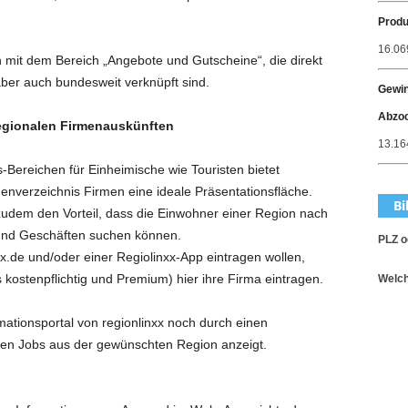
Produ
16.06
 mit dem Bereich „Angebote und Gutscheine“, die direkt
ber auch bundesweit verknüpft sind.
Gewin
Abzo
regionalen Firmenauskünften
13.164
Bereichen für Einheimische wie Touristen bietet
henverzeichnis Firmen eine ideale Präsentationsfläche.
Bi
zudem den Vorteil, dass die Einwohner einer Region nach
nd Geschäften suchen können.
PLZ o
nxx.de und/oder einer Regiolinxx-App eintragen wollen,
s kostenpflichtig und Premium) hier ihre Firma eintragen.
Welch
mationsportal von regionlinxx noch durch einen
den Jobs aus der gewünschten Region anzeigt.