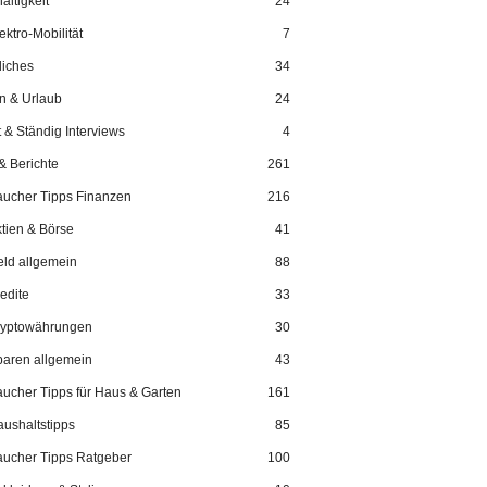
ltigkeit
24
ektro-Mobilität
7
liches
34
n & Urlaub
24
 & Ständig Interviews
4
& Berichte
261
aucher Tipps Finanzen
216
tien & Börse
41
ld allgemein
88
edite
33
ryptowährungen
30
aren allgemein
43
aucher Tipps für Haus & Garten
161
ushaltstipps
85
aucher Tipps Ratgeber
100