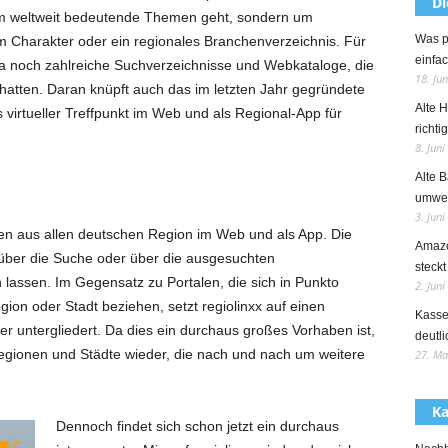
Di
um weltweit bedeutende Themen geht, sondern um
Was p
m Charakter oder ein regionales Branchenverzeichnis.
Für
einfac
ra noch zahlreiche Suchverzeichnisse und Webkataloge, die
18. Ju
atten. Daran knüpft auch das im letzten Jahr gegründete
Alte 
s virtueller Treffpunkt im Web und als Regional-App für
richti
8. Juni
Alte B
umwel
3. Juni
nen aus allen deutschen Region im Web und als App. Die
Amazo
 über die Suche oder über die ausgesuchten
steckt
assen. Im Gegensatz zu Portalen, die sich in Punkto
2. Juni
ion oder Stadt beziehen, setzt regiolinxx auf einen
Kasse
er untergliedert. Da dies ein durchaus großes Vorhaben ist,
deutli
Regionen und Städte wieder, die nach und nach um weitere
27. Ma
Ka
Dennoch findet sich schon jetzt ein durchaus