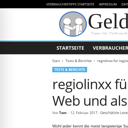
VERBRAUCHERTIPPS STARTSEITE
IMPRESSUM
DAT
Gel
Tipps für Verbrauch
STARTSEITE
VERBRAUCHER
Start
Tests & Berichte
regiolinxx für regi
TESTS & BERICHTE
regiolinxx f
Web und als
Geschätzte Lese
Von
Tom
-
12. Februar 2017
-
Wohl jeder kennt die meist langwierige 