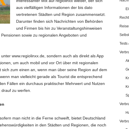
interessanter Mix auf regiolinxx wieder, der sich
Nachha
aus vielfältigen Informationen der bis dato
El
vertretenen Städten und Region zusammensetzt.
Recht
Darunter finden sich Nachrichten von Behörden
Reise
und Firmen bis hin zu Veranstaltungshinweisen
, Pensionen sowie zu regionalen Angeboten und
Selbst
Tests 
Verbr
 unter www.regiolinxx.de, sondern auch als direkt als App
Ak
gionen, um auch mobil und vor Ort über mit regionalen
tet sich zum einen an, wenn man über seine Region auf dem
Ge
wenn man vielleicht gerade als Tourist die entsprechend
Kr
iden Fällen ein durchaus praktischer Mehrwert und Nutzen
K
k drauf zu werfen.
Sp
ten
Verbr
Ha
sofern man nicht in die Ferne schweift, bietet Deutschland
Verbr
Sehenswürdigkeiten in den Städten und Regionen, die noch