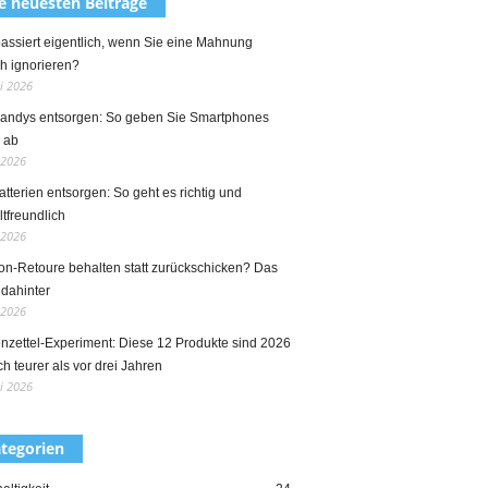
e neuesten Beiträge
assiert eigentlich, wenn Sie eine Mahnung
h ignorieren?
ni 2026
Handys entsorgen: So geben Sie Smartphones
g ab
 2026
atterien entsorgen: So geht es richtig und
tfreundlich
 2026
n-Retoure behalten statt zurückschicken? Das
 dahinter
 2026
nzettel-Experiment: Diese 12 Produkte sind 2026
ch teurer als vor drei Jahren
i 2026
tegorien