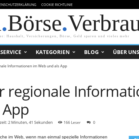
ENSCHUTZERKLÄRUNG
COOKIE RICHTLINIE
d
.
Börse
.
Verbra
er: Haushalt, Versicherungen, Börse, Geld sparen und vieles mehr
SERVICE
KATEGORIEN
BLOG
ÜBER UN
onale Informationen im Web und als App
ür regionale Informat
 App
zeit: 2 Minuten, 41 Sekunden
166 Leser
0
Suche im Web, wenn man einmal spezielle Informationen