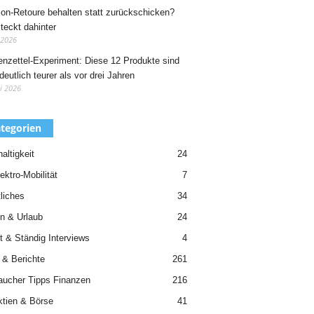
n-Retoure behalten statt zurückschicken?
teckt dahinter
 2026
nzettel-Experiment: Diese 12 Produkte sind
deutlich teurer als vor drei Jahren
i 2026
tegorien
altigkeit
24
ektro-Mobilität
7
liches
34
n & Urlaub
24
t & Ständig Interviews
4
 & Berichte
261
aucher Tipps Finanzen
216
ktien & Börse
41