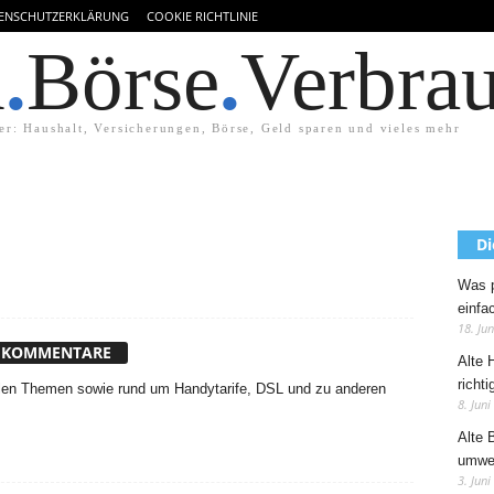
ENSCHUTZERKLÄRUNG
COOKIE RICHTLINIE
d
.
Börse
.
Verbra
er: Haushalt, Versicherungen, Börse, Geld sparen und vieles mehr
Di
Was p
einfa
18. Ju
 KOMMENTARE
Alte 
richti
alen Themen sowie rund um Handytarife, DSL und zu anderen
8. Juni
Alte 
umwel
3. Juni