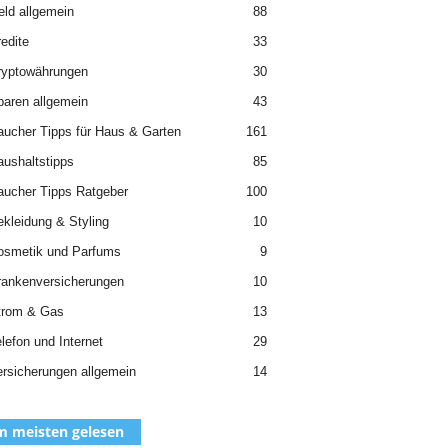
ld allgemein
88
edite
33
ryptowährungen
30
aren allgemein
43
aucher Tipps für Haus & Garten
161
ushaltstipps
85
aucher Tipps Ratgeber
100
kleidung & Styling
10
osmetik und Parfums
9
rankenversicherungen
10
trom & Gas
13
lefon und Internet
29
rsicherungen allgemein
14
 meisten gelesen