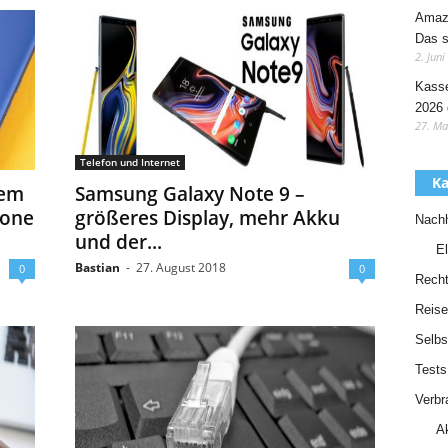
Amazo
Das s
2. Juni
Kasse
2026 
27. Ma
Telefon und Internet
Ka
dem
Samsung Galaxy Note 9 –
hone
größeres Display, mehr Akku
Nachh
und der...
El
Bastian
-
27. August 2018
0
0
Recht
Reise
Selbs
Tests
Verbr
A