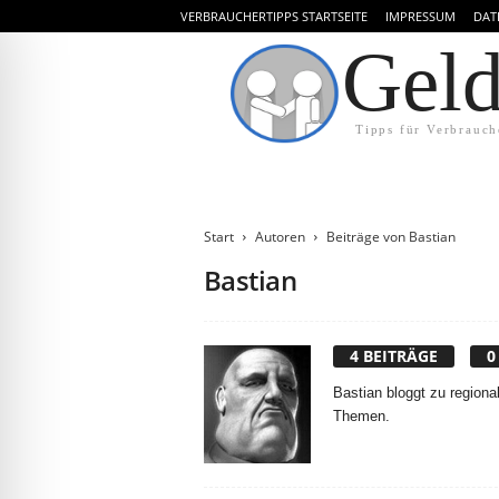
VERBRAUCHERTIPPS STARTSEITE
IMPRESSUM
DAT
Gel
Tipps für Verbrauch
Start
Autoren
Beiträge von Bastian
Bastian
4 BEITRÄGE
0
Bastian bloggt zu region
Themen.