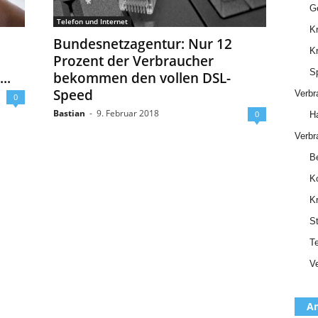
Ge
Telefon und Internet
Kr
Bundesnetzagentur: Nur 12
K
Prozent der Verbraucher
Sp
..
bekommen den vollen DSL-
Speed
Verbr
0
Bastian
-
9. Februar 2018
0
Ha
Verbr
Be
K
K
S
Te
Ve
Am