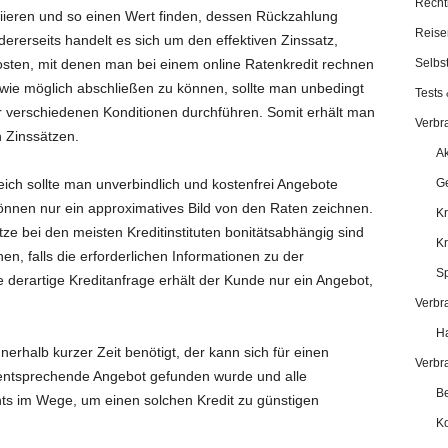
Recht
iieren und so einen Wert finden, dessen Rückzahlung
Reise
dererseits handelt es sich um den effektiven Zinssatz,
Kosten, mit denen man bei einem online Ratenkredit rechnen
Selbst
 wie möglich abschließen zu können, sollte man unbedingt
Tests 
r verschiedenen Konditionen durchführen. Somit erhält man
Verbr
n Zinssätzen.
Ak
eich sollte man unverbindlich und kostenfrei Angebote
Ge
önnen nur ein approximatives Bild von den Raten zeichnen.
Kr
tze bei den meisten Kreditinstituten bonitätsabhängig sind
K
en, falls die erforderlichen Informationen zu der
Sp
ne derartige Kreditanfrage erhält der Kunde nur ein Angebot,
Verbr
Ha
rhalb kurzer Zeit benötigt, der kann sich für einen
Verbr
 entsprechende Angebot gefunden wurde und alle
Be
chts im Wege, um einen solchen Kredit zu günstigen
Ko