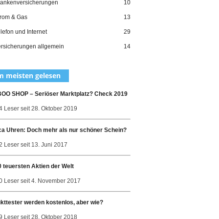
ankenversicherungen
10
rom & Gas
13
lefon und Internet
29
rsicherungen allgemein
14
 meisten gelesen
O SHOP – Seriöser Marktplatz? Check 2019
4 Leser seit 28. Oktober 2019
ca Uhren: Doch mehr als nur schöner Schein?
 Leser seit 13. Juni 2017
0 teuersten Aktien der Welt
0 Leser seit 4. November 2017
kttester werden kostenlos, aber wie?
9 Leser seit 28. Oktober 2018