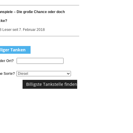
nspiele – Die große Chance oder doch
cke?
 Leser seit 7. Februar 2018
lliger Tanken
der Ort?
e Sorte?