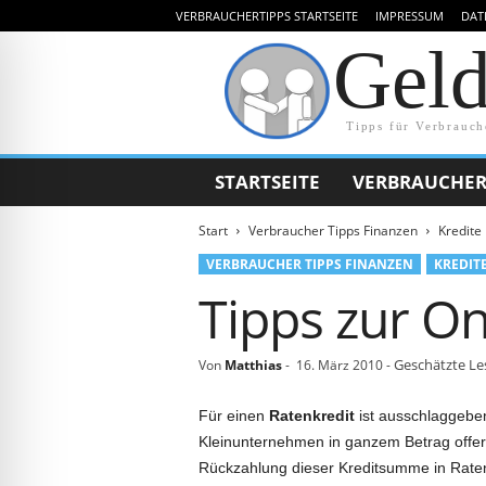
VERBRAUCHERTIPPS STARTSEITE
IMPRESSUM
DAT
Gel
Tipps für Verbrauch
STARTSEITE
VERBRAUCHER
Start
Verbraucher Tipps Finanzen
Kredite
VERBRAUCHER TIPPS FINANZEN
KREDIT
Tipps zur O
Geschätzte Le
Von
Matthias
-
16. März 2010
-
Für einen
Ratenkredit
ist ausschlaggeben
Kleinunternehmen in ganzem Betrag offerie
Rückzahlung dieser Kreditsumme in Raten