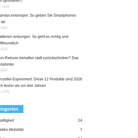
h ignorieren?
ni 2026
Handys entsorgen: So geben Sie Smartphones
g ab
 2026
atterien entsorgen: So geht es richtig und
tfreundlich
 2026
n-Retoure behalten statt zurückschicken? Das
 dahinter
 2026
nzettel-Experiment: Diese 12 Produkte sind 2026
ch teurer als vor drei Jahren
i 2026
tegorien
ltigkeit
24
ektro-Mobilität
7