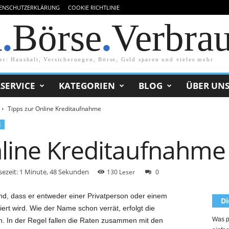
ENSCHUTZERKLÄRUNG
COOKIE RICHTLINIE
d
.
Börse
.
Verbra
er: Haushalt, Versicherungen, Börse, Geld sparen und vieles mehr
SERVICE
KATEGORIEN
BLOG
ÜBER UN
Tipps zur Online Kreditaufnahme
E
nline Kreditaufnahme
sezeit: 1 Minute, 48 Sekunden
130 Leser
0
d, dass er entweder einer Privatperson oder einem
Di
rt wird. Wie der Name schon verrät, erfolgt die
Was p
. In der Regel fallen die Raten zusammen mit den