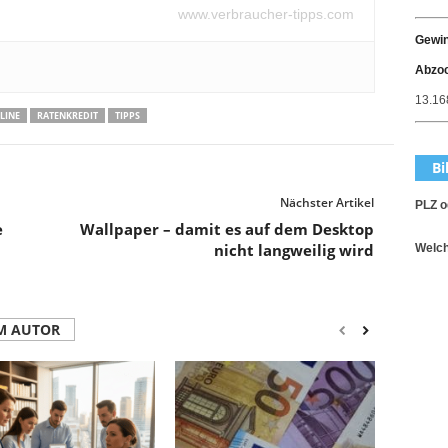
www.verbraucher-tipps.com
Gewin
Abzo
13.168
LINE
RATENKREDIT
TIPPS
Bi
Nächster Artikel
PLZ o
e
Wallpaper – damit es auf dem Desktop
nicht langweilig wird
Welch
M AUTOR