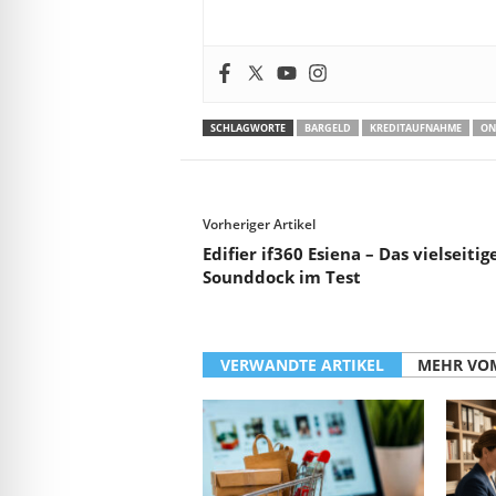
SCHLAGWORTE
BARGELD
KREDITAUFNAHME
ON
Vorheriger Artikel
Edifier if360 Esiena – Das vielseitig
Sounddock im Test
VERWANDTE ARTIKEL
MEHR VO