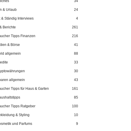
liches
34
n & Urlaub
24
 & Ständig Interviews
4
& Berichte
261
aucher Tipps Finanzen
216
tien & Börse
41
ld allgemein
88
edite
33
ryptowährungen
30
aren allgemein
43
aucher Tipps für Haus & Garten
161
ushaltstipps
85
aucher Tipps Ratgeber
100
kleidung & Styling
10
smetik und Parfums
9