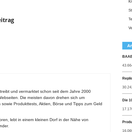
Kr
St
eitrag
Te
Ve
Am
BAABO
43.66
Repli
30.242
betreibt und vermarktet schon seit dem Jahre 2000
Webseiten. Die meisten davon drehen sich um
Die 1
sowie Produkttests, Aktien, Börse und Tipps zum Geld
17.17
en, lebt in einem kleinen Dorf in der Nähe von
Produ
nder.
16.06