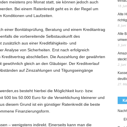
einfac
nden meistens pro Monat statt, sie können jedoch auch
18. Ju
erden. Bei einem Ratenkredit geht es in der Regel um
Alte 
en Konditionen und Laufzeiten.
richti
8. Juni
ach einer Bonitätsprüfung, Beratung und einem Kreditantrag
Alte B
enfalls die vorbereitende Selbstauskunft des
umwel
t zusätzlich aus einer Kreditfähigkeits- und
3. Juni
er Analyse von Sicherheiten. Erst nach erfolgreich
Amazo
Kreditvertrag abschließen. Die Auszahlung der gewährten
steckt
 gewöhnlich gleich an den Gläubiger. Der Kreditverlauf
2. Juni
 Abständen auf Zinszahlungen und Tilgungseingänge
Kasse
deutli
27. Ma
werden,es besteht hierbei die Möglichkeit kurz- bzw.
mit 500 bis 50.000 Euro für die Verwirklichung kleinerer und
Ka
s diesem Grund ist ein günstiger Ratenkredit die beste
nommene Finanzierungsform.
Nachha
El
sen – wenigstens indirekt. Einerseits kann man die