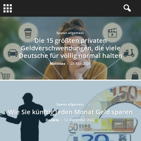
Sparen allgemein
Die 15 größten privaten
Geldverschwendungen, die viele
Deutsche für völlig normal halten
Matthias
-
23. Mai 2026
Sparen allgemein
Wie Sie künftig jeden Monat Geld sparen
Daniela
-
12. Dezember 2022